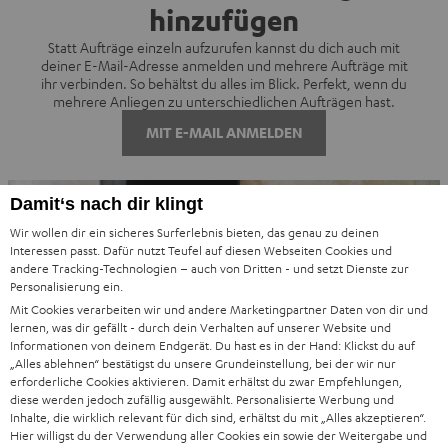
hinzufügen
Statt Aufträge einzeln aufzurufen kannst du dich auch mit
deiner E-Mail-Adresse anmelden und mehrere Aufträge mit
ihr verbinden. So behältst du alles im Blick. Perfekt, wenn du
mehrere Anliegen zu unterschiedlichen Aufträgen hast.
MIT E-MAIL ANMELDEN
Damit‘s nach dir klingt
Wir wollen dir ein sicheres Surferlebnis bieten, das genau zu deinen
Interessen passt. Dafür nutzt Teufel auf diesen Webseiten Cookies und
andere Tracking-Technologien – auch von Dritten - und setzt Dienste zur
Personalisierung ein.
Mit Cookies verarbeiten wir und andere Marketingpartner Daten von dir und
lernen, was dir gefällt - durch dein Verhalten auf unserer Website und
Informationen von deinem Endgerät. Du hast es in der Hand: Klickst du auf
„Alles ablehnen“
bestätigst du unsere Grundeinstellung, bei der wir nur
erforderliche Cookies aktivieren. Damit erhältst du zwar Empfehlungen,
diese werden jedoch zufällig ausgewählt. Personalisierte Werbung und
Inhalte, die wirklich relevant für dich sind, erhältst du mit
„Alles akzeptieren“
.
Hier willigst du der Verwendung aller Cookies ein sowie der Weitergabe und