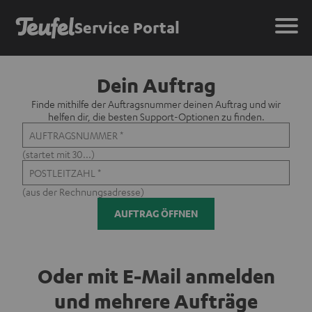
Service Portal
Dein Auftrag
Finde mithilfe der Auftragsnummer deinen Auftrag und wir
helfen dir, die besten Support-Optionen zu finden.
AUFTRAGSNUMMER
*
(
startet mit 30...
)
POSTLEITZAHL
*
(
aus der Rechnungsadresse
)
AUFTRAG ÖFFNEN
Oder mit E-Mail anmelden
und mehrere Aufträge